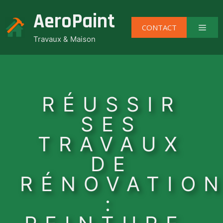
Aller
AeroPaint
au
Men
CONTACT
contenu
Travaux & Maison
RÉUSSIR
SES
TRAVAUX
DE
RÉNOVATIO
: