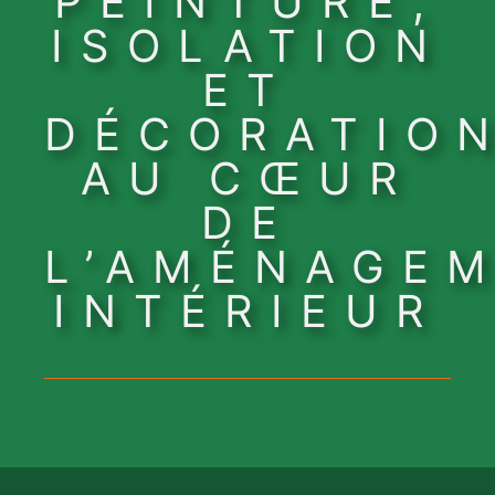
PEINTURE,
ISOLATION
ET
DÉCORATIO
AU CŒUR
DE
L’AMÉNAGE
INTÉRIEUR