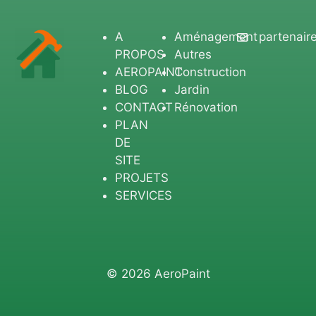
A
Aménagement
partenair
PROPOS
Autres
AEROPAINT
Construction
BLOG
Jardin
CONTACT
Rénovation
PLAN
DE
SITE
PROJETS
SERVICES
© 2026 AeroPaint