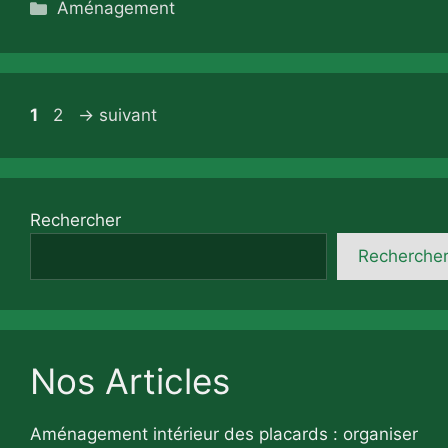
Catégories
Aménagement
Page
Page
1
2
→
suivant
Rechercher
Recherche
Nos Articles
Aménagement intérieur des placards : organiser