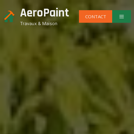
Aller
AeroPaint
au
Men
CONTACT
contenu
Travaux & Maison