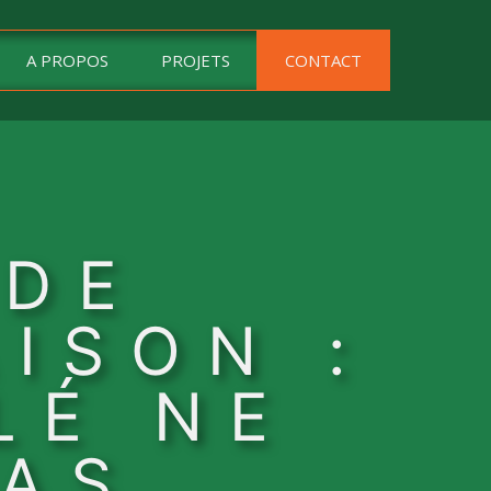
A PROPOS
PROJETS
CONTACT
 DE
ISON :
LÉ NE
PAS