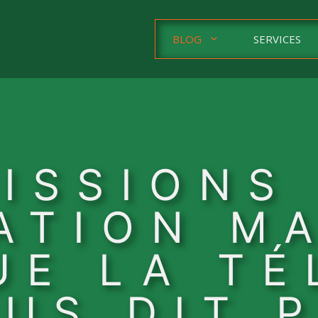
BLOG
SERVICES
ISSIONS
ATION MA
UE LA TÉ
US DIT 