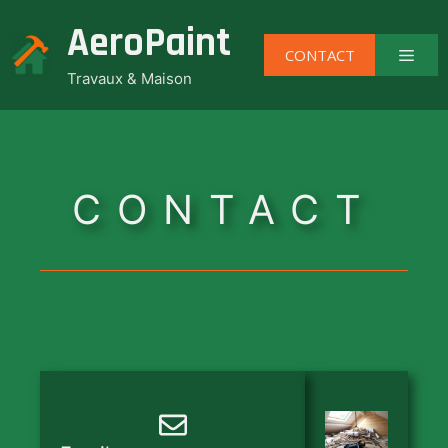
Aller
AeroPaint
au
Men
CONTACT
contenu
Travaux & Maison
CONTACT