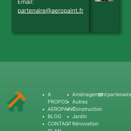
Email:
partenaire@aeropaint.fr
A
Aménagement
partenair
PROPOS
Autres
AEROPAINT
Construction
BLOG
Jardin
CONTACT
Rénovation