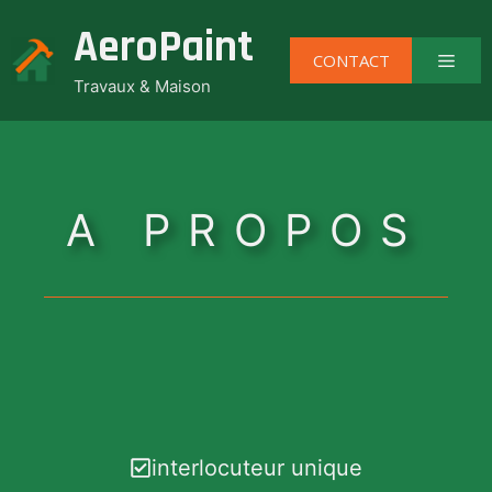
Aller
AeroPaint
au
Men
CONTACT
contenu
Travaux & Maison
A PROPOS
interlocuteur unique