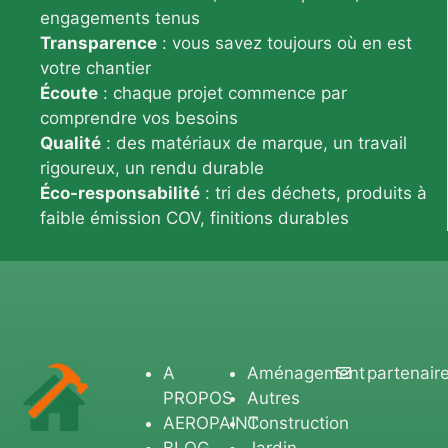
engagements tenus
Transparence
: vous savez toujours où en est
votre chantier
Écoute
: chaque projet commence par
comprendre vos besoins
Qualité
: des matériaux de marque, un travail
rigoureux, un rendu durable
Éco-responsabilité
: tri des déchets, produits à
faible émission COV, finitions durables
A
Aménagement
partenair
PROPOS
Autres
AEROPAINT
Construction
BLOG
Jardin