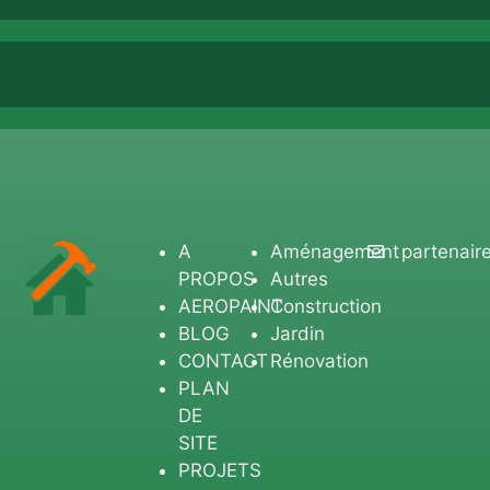
A
Aménagement
partenair
PROPOS
Autres
AEROPAINT
Construction
BLOG
Jardin
CONTACT
Rénovation
PLAN
DE
SITE
PROJETS