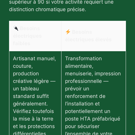
supérieur à 90 si votre activité requiert une
distinction chromatique précise.
Besoins
Besoins
électriques
électriques élevés
faibles
Artisanat manuel,
Transformation
couture,
alimentaire,
production
menuiserie, impression
créative légère —
professionnelle —
un tableau
prévoir un
standard suffit
renforcement de
généralement.
l’installation et
Vérifiez toutefois
potentiellement un
la mise à la terre
poste HTA préfabriqué
et les protections
pour sécuriser
différentielles.
l’ensemble de votre