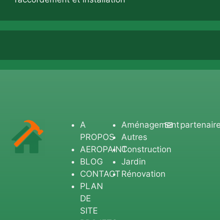
A
Aménagement
partenair
PROPOS
Autres
AEROPAINT
Construction
BLOG
Jardin
CONTACT
Rénovation
PLAN
DE
SITE