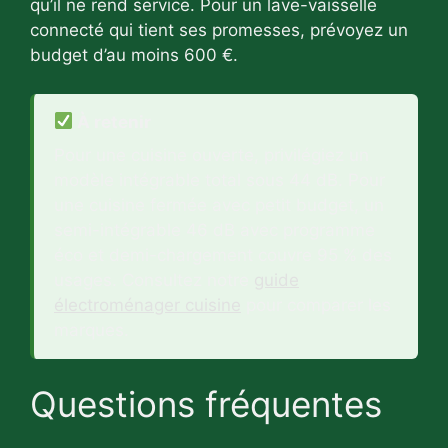
qu’il ne rend service. Pour un lave-vaisselle
connecté qui tient ses promesses, prévoyez un
budget d’au moins 600 €.
À retenir
Pour une cuisine ouverte, privilégiez un
modèle intégrable total sous 44 dB. Pour
une cuisine fermée avec petit budget, un
semi-intégrable 46 dB avec programme
éco et demi-chargement couvre 95 % des
usages. Consultez notre
guide
électroménager cuisine
pour comparer les
marques.
Questions fréquentes