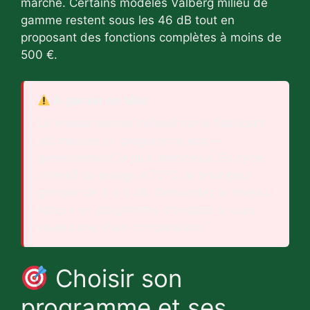
marché. Certains modèles Valberg milieu de
gamme restent sous les 46 dB tout en
proposant des fonctions complètes à moins de
500 €.
À garder en tête
Le niveau sonore indiqué par le fabricant
est mesuré en programme éco —
généralement le plus silencieux. En cycle
intensif ou lavage à 70°C, le bruit peut
grimper de 3 à 5 dB. Demandez le niveau
sonore en programme standard si vous
voulez une vraie comparaison.
Choisir son
programme et ses