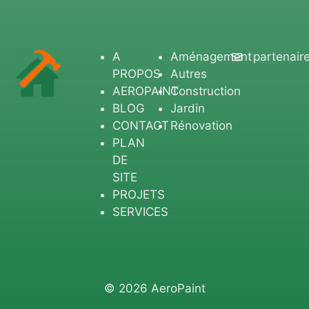
A
Aménagement
partenair
PROPOS
Autres
AEROPAINT
Construction
BLOG
Jardin
CONTACT
Rénovation
PLAN
DE
SITE
PROJETS
SERVICES
© 2026 AeroPaint