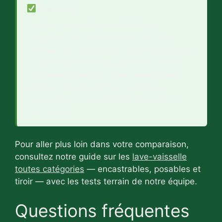
À retenir
Un lave-vaisselle encastrable ou
intégrable se choisit d’abord sur trois
critères : la capacité en couverts adaptée
à votre foyer, le niveau sonore si votre
cuisine est ouverte, et les dimensions
exactes de votre niche. Le reste —
programmes, connectivité, marque —
vient après.
Pour aller plus loin dans votre comparaison,
consultez notre guide sur les
lave-vaisselle
toutes catégories
— encastrables, posables et
tiroir — avec les tests terrain de notre équipe.
Questions fréquentes