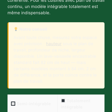
cohérente. Pour les cuisines avec plan de travail
continu, un modèle intégrable totalement est
même indispensable.
Notre conseil
Avant toute chose, mesurez votre espace
avec précision :
hauteur
sous le plan de
travail, profondeur de niche, largeur
disponible. Un lave-vaisselle encastrable
standard fait 82 cm de haut — mais
certains modèles montent à 84 cm. 2 cm
de différence, et la porte coince contre le
plan de travail.
Totalement
Semi-intégrable
intégrable