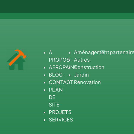
A
Aménagement
partenair
PROPOS
Autres
AEROPAINT
Construction
BLOG
Jardin
CONTACT
Rénovation
PLAN
DE
SITE
PROJETS
SERVICES