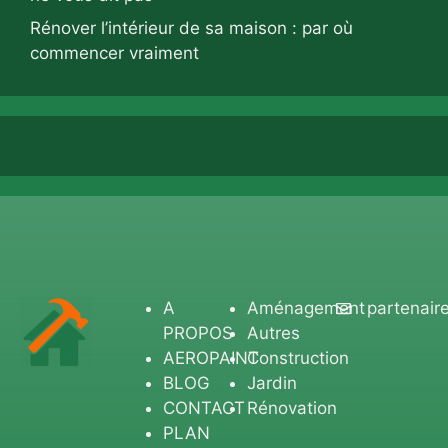
Rénover l’intérieur de sa maison : par où
commencer vraiment
A
Aménagement
partenair
PROPOS
Autres
AEROPAINT
Construction
BLOG
Jardin
CONTACT
Rénovation
PLAN