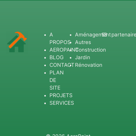
A
Aménagement
partenair
PROPOS
Autres
AEROPAINT
Construction
BLOG
Jardin
CONTACT
Rénovation
PLAN
DE
SITE
PROJETS
SERVICES