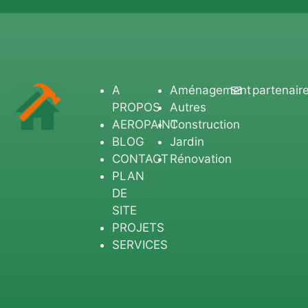
A
Aménagement
partenair
PROPOS
Autres
AEROPAINT
Construction
BLOG
Jardin
CONTACT
Rénovation
PLAN
DE
SITE
PROJETS
SERVICES